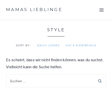
Zum
MAMAS LIEBLINGE
Inhalt
springen
STYLE
SORT BY:
DAILY LOOKS
VIV'S ESSENTIALS
Es scheint, dass wir nicht finden können, was du suchst.
Vielleicht kann die Suche helfen.
Suche
nach: