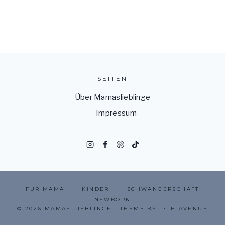
SEITEN
Über Mamaslieblinge
Impressum
FÜR MAMA
KINDER
SCHWANGERSCHAFT
NEWBORN
© 2026 MAMAS LIEBLINGE · THEME BY
17TH AVENUE